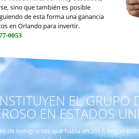
rse, sino que también es posible
uiguiendo de esta forma una ganancia
os en Orlando para invertir.
77-0053
NSTITUYEN EL GRUPO 
ROSO EN ESTADOS UNI
nes de inmigrantes que había en 2017, según esti