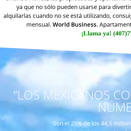
ya que no sólo pueden usarse para diverti
alquilarlas cuando no se está utilizando, cons
mensual.
World Business
. Apartament
¡Llama ya! (407)7
“LOS MEXICANOS CO
NUME
Son el 25% de los 44,5 millo