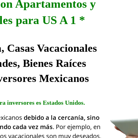
sion Apartamentos y
les para US A 1 *
a,
Casas Vacacionales
ades
, Bienes Raíces
versores Mexicanos
ara inversores es Estados Unidos.
exicanos
debido a la cercanía, sino
endo cada vez más
. Por ejemplo, en
tos vacacionales son muy deseados,