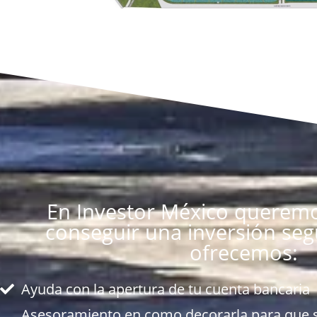
En Investor México queremo
conseguir una inversión seg
ofrecemos:
Ayuda con la apertura de tu cuenta bancaria
Asesoramiento en como decorarla para que se