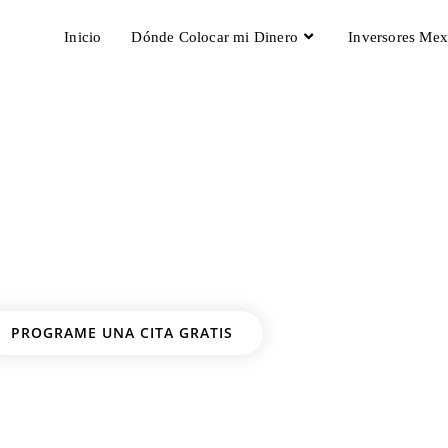
Inicio
Dónde Colocar mi Dinero
Inversores Mex
ando Bienes Raíces 
as mexicanos están buscando proyectos en mercados dentr
PROGRAME UNA CITA GRATIS