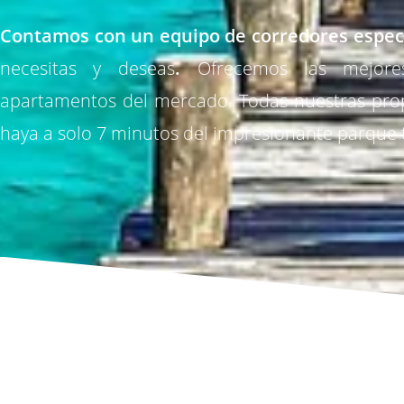
Contamos con un equipo de corredores
espec
necesitas y deseas
.
Ofrecemos las mejore
apartamentos del mercado. Todas nuestras pro
haya a solo 7 minutos del impresionante parque 