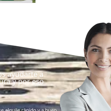
s ayudarte a
ura y por eso
 alquile rápido y a buen