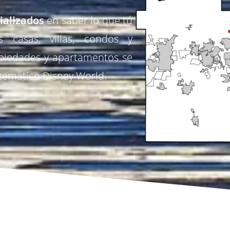
ializados
en saber lo que tú
s casas
, villas, condos y
piedades y apartamentos se
temático Disney World.