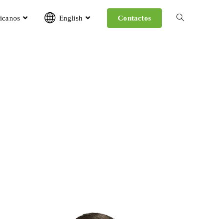
icanos
English
Contactos
Disney.
o fuera de su país.