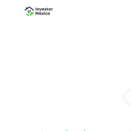
Invertir en Orl
Invertir Florida
en
Orlando
.
Los inversionist